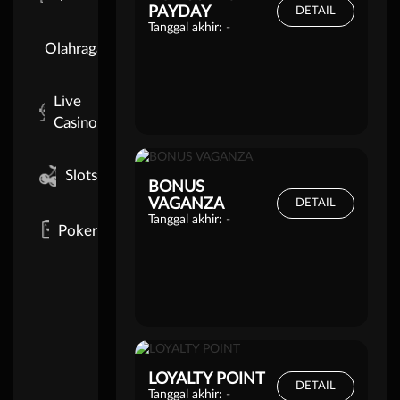
PAYDAY
DETAIL
Tanggal akhir:
-
Olahraga
Live
Casino
Slots
BONUS
VAGANZA
DETAIL
Tanggal akhir:
-
Poker
LOYALTY POINT
DETAIL
Tanggal akhir:
-