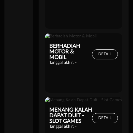
BERHADIAH
MOTOR &
DETAIL
MOBIL
Tanggal akhir:
-
MENANG KALAH
DAPAT DUIT -
DETAIL
SLOT GAMES
Tanggal akhir:
-