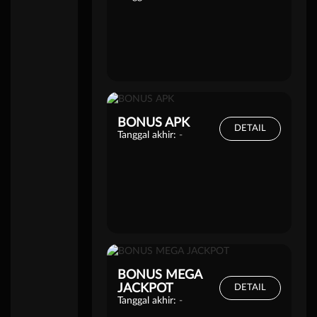
BONUS APK
DETAIL
Tanggal akhir:
-
BONUS MEGA
JACKPOT
DETAIL
Tanggal akhir:
-