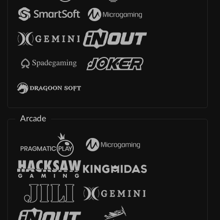
Arcade