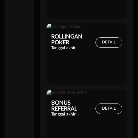
ROLLINGAN
POKER
DETAIL
Tanggal akhir:
-
BONUS
REFERRAL
DETAIL
Tanggal akhir:
-