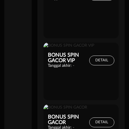
BONUS SPIN
GACOR VIP
DETAIL
Tanggal akhir:
-
BONUS SPIN
GACOR
DETAIL
Tanggal akhir:
-