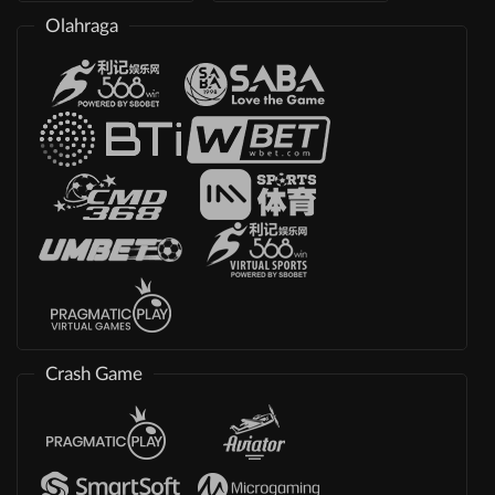
Olahraga
Crash Game