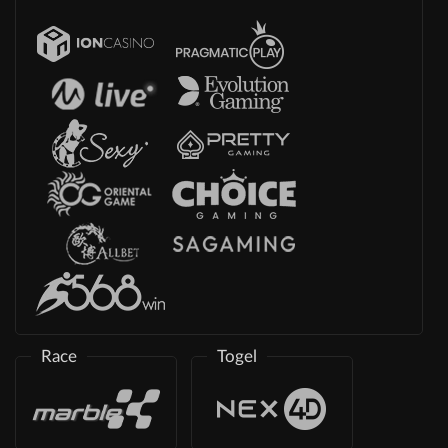
Race
Togel