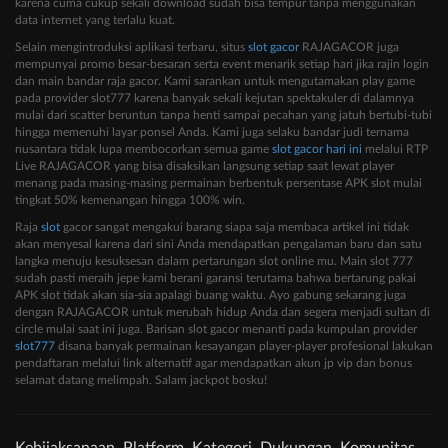
karena cuma cukup sekali download sudah bisa tempur tanpa menggunakan
data internet yang terlalu kuat.
Selain mengintroduksi aplikasi terbaru, situs
slot gacor
RAJAGACOR juga
mempunyai promo besar-besaran serta event menarik setiap hari jika rajin login
dan main bandar raja gacor. Kami sarankan untuk mengutamakan play game
pada provider slot777 karena banyak sekali kejutan spektakuler di dalamnya
mulai dari scatter beruntun tanpa henti sampai pecahan yang jatuh bertubi-tubi
hingga memenuhi layar ponsel Anda. Kami juga selaku bandar judi ternama
nusantara tidak lupa membocorkan semua game
slot gacor hari ini
melalui RTP
Live RAJAGACOR yang bisa disaksikan langsung setiap saat lewat player
menang pada masing-masing permainan berbentuk persentase APK slot mulai
tingkat 50% kemenangan hingga 100% win.
Raja
slot
gacor sangat mengakui barang siapa saja membaca artikel ini tidak
akan menyesal karena dari sini Anda mendapatkan pengalaman baru dan satu
langka menuju kesuksesan dalam pertarungan slot online mu. Main slot 777
sudah pasti meraih jepe kami berani garansi terutama bahwa bertarung pakai
APK slot tidak akan sia-sia apalagi buang waktu. Ayo gabung sekarang juga
dengan RAJAGACOR untuk merubah hidup Anda dan segera menjadi sultan di
circle mulai saat ini juga. Barisan slot gacor menanti pada kumpulan provider
slot777
disana banyak permainan kesayangan player-player profesional lakukan
pendaftaran melalui link alternatif agar mendapatkan akun jp vip dan bonus
selamat datang melimpah. Salam jackpot bosku!
Kebijaksanaan
Platform
Kategori
Dukungan
Komunitas